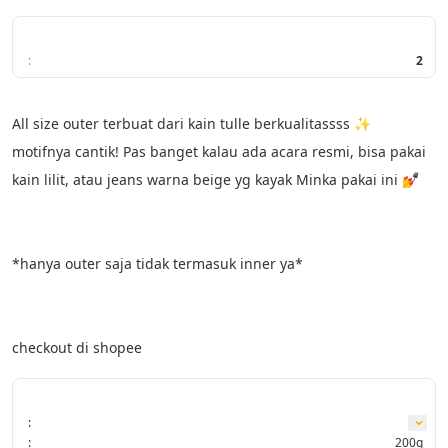
:
2
All size outer terbuat dari kain tulle berkualitassss ✨ 
motifnya cantik! Pas banget kalau ada acara resmi, bisa pakai 
kain lilit, atau jeans warna beige yg kayak Minka pakai ini 💅
*hanya outer saja tidak termasuk inner ya*
checkout di shopee
:
:
200g